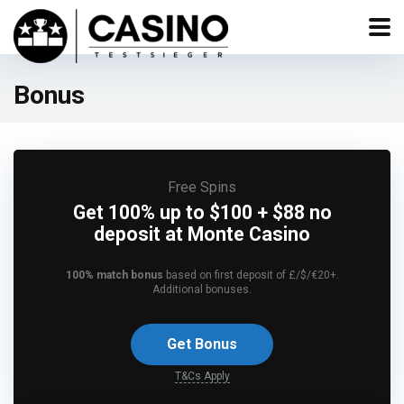
Bonus
Free Spins
Get 100% up to $100 + $88 no
deposit at Monte Casino
100% match bonus
based on first deposit of £/$/€20+.
Additional bonuses.
Get Bonus
T&Cs Apply