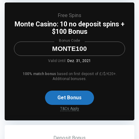
Free Spins
Monte Casino: 10 no deposit spins +
$100 Bonus
Bonus Code
MONTE100
Valid Until:
Dez. 31, 2021
100% match bonus
based on first deposit of £/$/€20+.
Additional bonuses.
Get Bonus
T&Cs Apply
Deposit Bonus