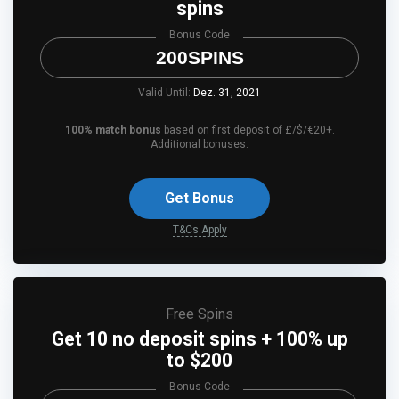
spins
Bonus Code
200SPINS
Valid Until:
Dez. 31, 2021
100% match bonus
based on first deposit of £/$/€20+.
Additional bonuses.
Get Bonus
T&Cs Apply
Free Spins
Get 10 no deposit spins + 100% up
to $200
Bonus Code