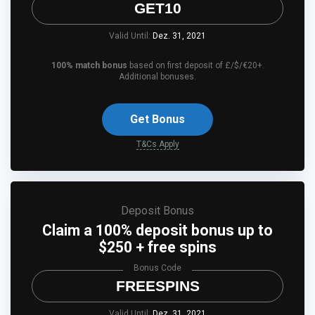
GET10
Valid Until:
Dez. 31, 2021
100% match bonus
based on first deposit of £/$/€20+.
Additional bonuses.
Get Bonus
T&Cs Apply
Deposit Bonus
Claim a 100% deposit bonus up to
$250 + free spins
Bonus Code
FREESPINS
Valid Until:
Dez. 31, 2021