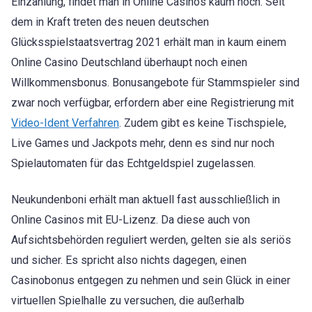
Einzahlung, findet man in Online Casinos kaum noch. Seit
dem in Kraft treten des neuen deutschen
Glücksspielstaatsvertrag 2021 erhält man in kaum einem
Online Casino Deutschland überhaupt noch einen
Willkommensbonus. Bonusangebote für Stammspieler sind
zwar noch verfügbar, erfordern aber eine Registrierung mit
Video-Ident Verfahren
. Zudem gibt es keine Tischspiele,
Live Games und Jackpots mehr, denn es sind nur noch
Spielautomaten für das Echtgeldspiel zugelassen.
Neukundenboni erhält man aktuell fast ausschließlich in
Online Casinos mit EU-Lizenz. Da diese auch von
Aufsichtsbehörden reguliert werden, gelten sie als seriös
und sicher. Es spricht also nichts dagegen, einen
Casinobonus entgegen zu nehmen und sein Glück in einer
virtuellen Spielhalle zu versuchen, die außerhalb