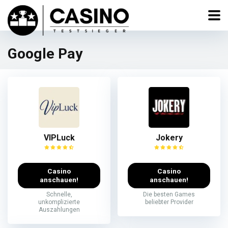
Google Pay
VIPLuck
Jokery
Casino
Casino
anschauen!
anschauen!
Schnelle,
Die besten Games
unkomplizierte
beliebter Provider
Auszahlungen