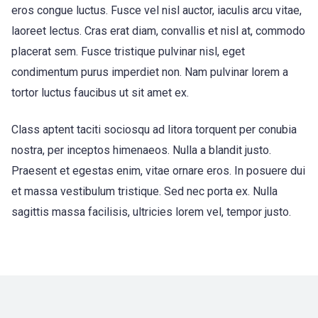
eros congue luctus. Fusce vel nisl auctor, iaculis arcu vitae,
laoreet lectus. Cras erat diam, convallis et nisl at, commodo
placerat sem. Fusce tristique pulvinar nisl, eget
condimentum purus imperdiet non. Nam pulvinar lorem a
tortor luctus faucibus ut sit amet ex.
Class aptent taciti sociosqu ad litora torquent per conubia
nostra, per inceptos himenaeos. Nulla a blandit justo.
Praesent et egestas enim, vitae ornare eros. In posuere dui
et massa vestibulum tristique. Sed nec porta ex. Nulla
sagittis massa facilisis, ultricies lorem vel, tempor justo.