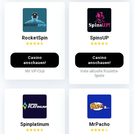
RocketSpin
SpinsUP
Casino
Casino
anschauen!
anschauen!
Mit VIP-Club
Viele aktuelle Roulette-
Spiele
Spinplatinum
MrPacho