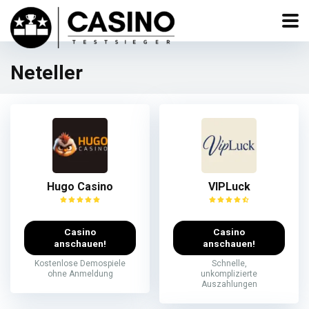
Neteller
Hugo Casino
VIPLuck
Casino
Casino
anschauen!
anschauen!
Kostenlose Demospiele
Schnelle,
ohne Anmeldung
unkomplizierte
Auszahlungen