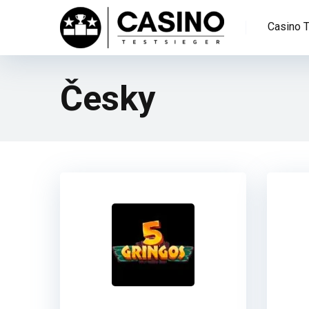
Casino 
Česky