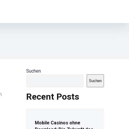
Suchen
Suchen
n
Recent Posts
Mobile Casinos ohne