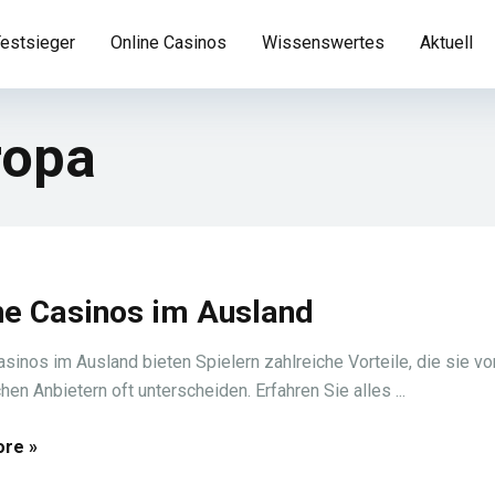
Testsieger
Online Casinos
Wissenswertes
Aktuell
ropa
ne Casinos im Ausland
asinos im Ausland bieten Spielern zahlreiche Vorteile, die sie vo
hen Anbietern oft unterscheiden. Erfahren Sie alles ...
re »