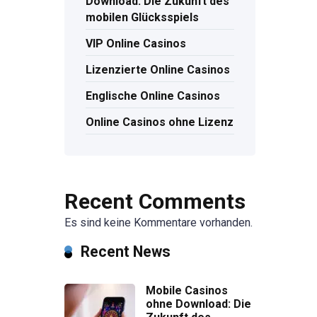
Download: Die Zukunft des
mobilen Glücksspiels
VIP Online Casinos
Lizenzierte Online Casinos
Englische Online Casinos
Online Casinos ohne Lizenz
Recent Comments
Es sind keine Kommentare vorhanden.
Recent News
Mobile Casinos
ohne Download: Die