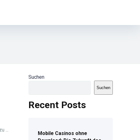
Suchen
Suchen
Recent Posts
 ...
Mobile Casinos ohne