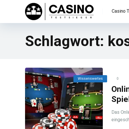
Casino 
Schlagwort:
ko
Wissenswertes
0
Onli
Spie
Das Onl
eingesch