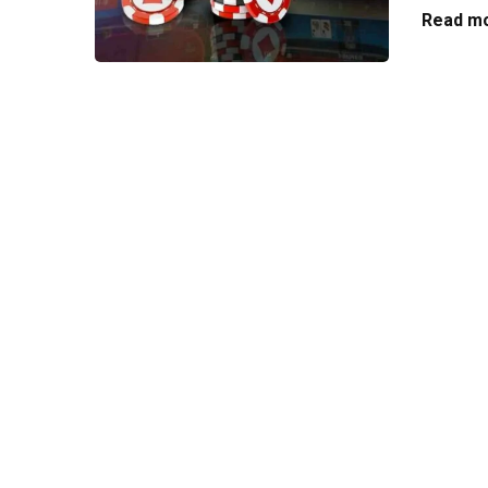
Read mo