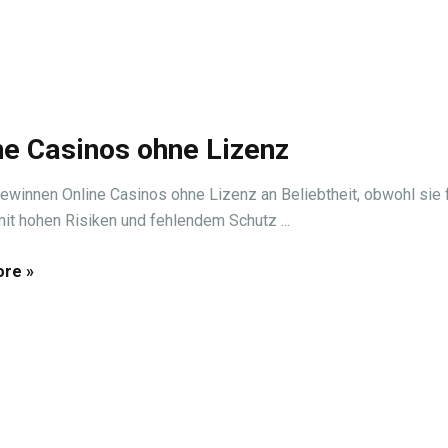
ne Casinos ohne Lizenz
winnen Online Casinos ohne Lizenz an Beliebtheit, obwohl sie 
mit hohen Risiken und fehlendem Schutz ...
re »