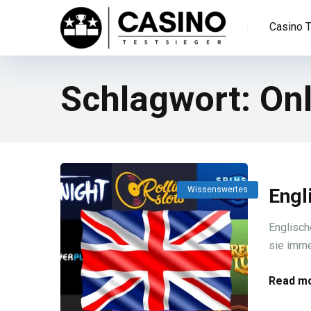
Casino 
Schlagwort:
Onl
Wissenswertes
Engl
Englisch
sie immer
Read mo