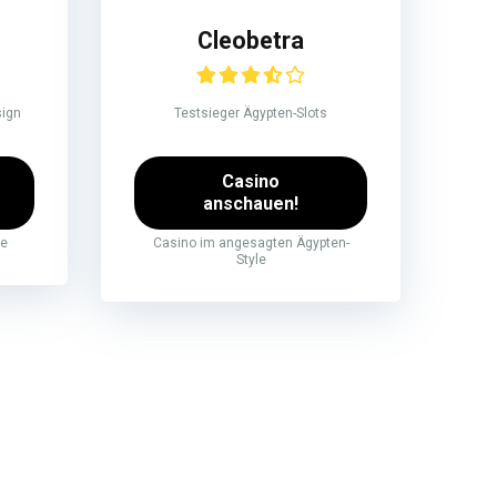
Cleobetra
sign
Testsieger Ägypten-Slots
Casino
anschauen!
le
Casino im angesagten Ägypten-
Style