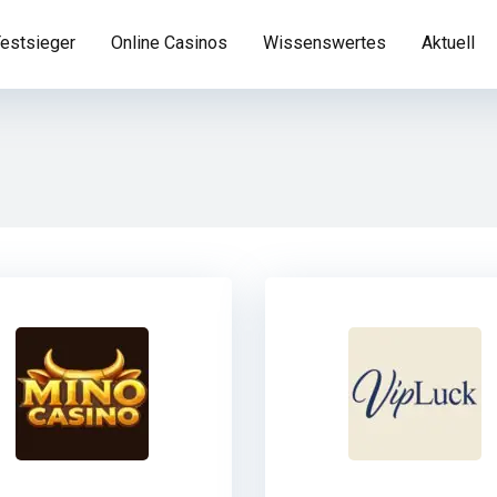
Testsieger
Online Casinos
Wissenswertes
Aktuell