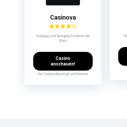
Casinova
Fastplay und Autoplay Funktion bei
Re
Slots
Casino
anschauen!
Für Casino-Neulinge und Kenner