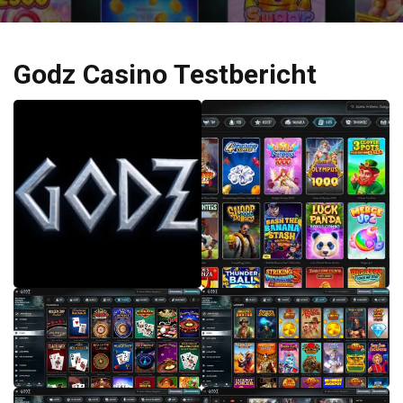
Godz Casino Testbericht