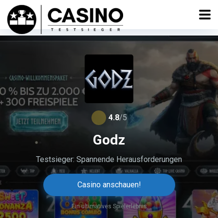
4.8
/5
Godz
Testsieger: Spannende Herausforderungen
Casino anschauen!
Ein ultimatives Spielerlebnis