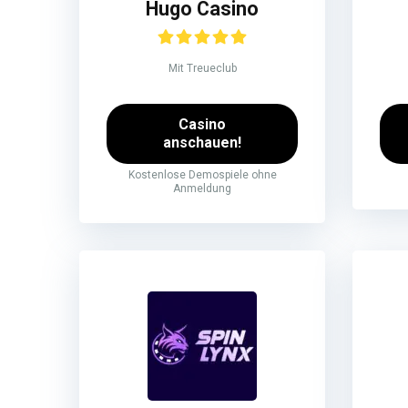
Hugo Casino
Mit Treueclub
Casino
anschauen!
Kostenlose Demospiele ohne
Anmeldung