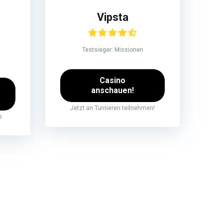
Vipsta
Testsieger: Missionen
Casino
anschauen!
Jetzt an Turnieren teilnehmen!
s