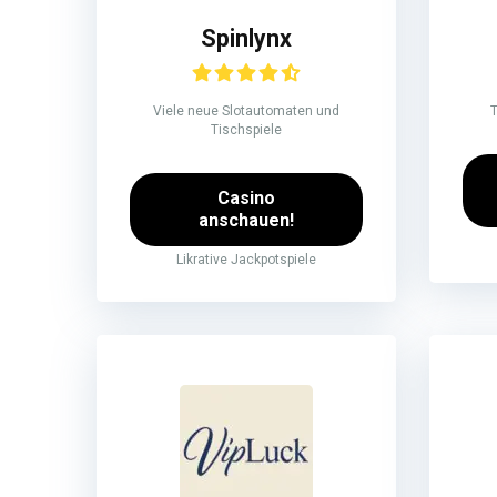
Spinlynx
Viele neue Slotautomaten und
T
Tischspiele
Casino
anschauen!
Likrative Jackpotspiele