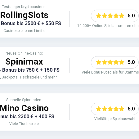
Testsieger Kryptocasinos:
RollingSlots
5.0
Bonus bis 3500 € + 550 FS
10.000+ Online Spielautomaten ohn
Casinospiel ohne Limits
Neues Online-Casino:
Spinimax
5.0
 Bonus bis 750 € + 150 FS
Viele Bonus-Specials für Stamms
s, Jackpots, Tischspiele und mehr
Schnelle Spinrunden:
Mino Casino
5.0
nus bis 2300 € + 400 FS
Vielfältige Spielauswahl
Viele Tischspiele