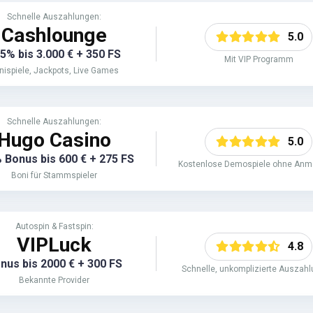
Schnelle Auszahlungen:
Cashlounge
5.0
5% bis 3.000 € + 350 FS
Mit VIP Programm
nispiele, Jackpots, Live Games
Schnelle Auszahlungen:
Hugo Casino
5.0
 Bonus bis 600 € + 275 FS
Kostenlose Demospiele ohne Anm
Boni für Stammspieler
Autospin & Fastspin:
VIPLuck
4.8
nus bis 2000 € + 300 FS
Schnelle, unkomplizierte Auszah
Bekannte Provider