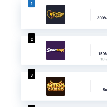
1
300% 
2
150%
Slot
3
Bo