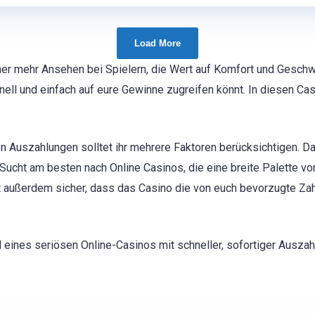
Load More
r mehr Ansehen bei Spielern, die Wert auf Komfort und Geschwi
hnell und einfach auf eure Gewinne zugreifen könnt. In diesen Ca
n Auszahlungen solltet ihr mehrere Faktoren berücksichtigen. D
ucht am besten nach Online Casinos, die eine breite Palette von 
llt außerdem sicher, dass das Casino die von euch bevorzugte Za
ines seriösen Online-Casinos mit schneller, sofortiger Auszah