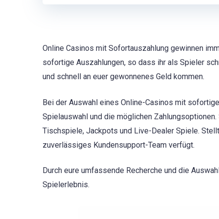
Online Casinos mit Sofortauszahlung gewinnen imme
sofortige Auszahlungen, so dass ihr als Spieler sc
und schnell an euer gewonnenes Geld kommen.
Bei der Auswahl eines Online-Casinos mit sofortige
Spielauswahl und die möglichen Zahlungsoptionen. S
Tischspiele, Jackpots und Live-Dealer Spiele. Ste
zuverlässiges Kundensupport-Team verfügt.
Durch eure umfassende Recherche und die Auswahl e
Spielerlebnis.