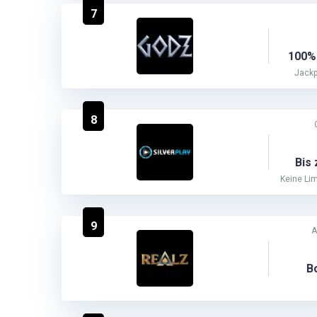
7
100% 
Jackp
8
Bis
Keine Lim
9
A
B