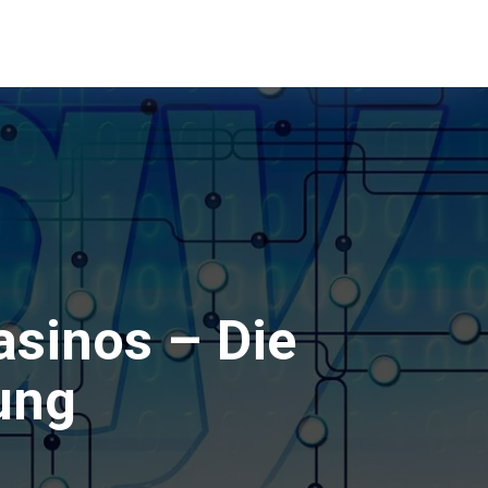
asinos – Die
ung