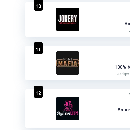
10
Bo
11
100% bi
Jackpot
12
Bonus