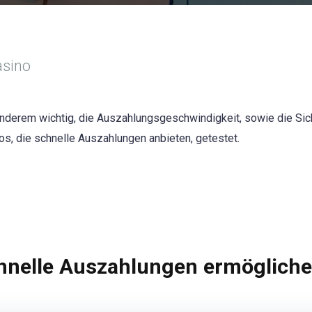
asino
anderem wichtig, die Auszahlungsgeschwindigkeit, sowie die Sich
os, die schnelle Auszahlungen anbieten, getestet.
chnelle Auszahlungen ermöglich