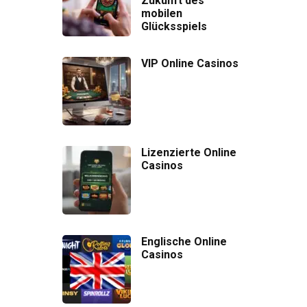
Zukunft des
mobilen
Glücksspiels
VIP Online Casinos
Lizenzierte Online
Casinos
Englische Online
Casinos