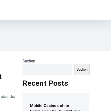
Suchen
Suchen
t
Recent Posts
 über die
Mobile Casinos ohne