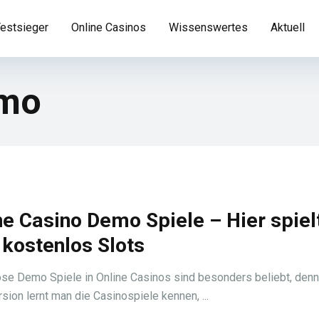
Testsieger
Online Casinos
Wissenswertes
Aktuell
mo
ne Casino Demo Spiele – Hier spiel
kostenlos Slots
se Demo Spiele in Online Casinos sind besonders beliebt, denn
ion lernt man die Casinospiele kennen, ...