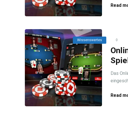
Read mo
Wissenswertes
0
Onli
Spie
Das Onl
eingesch
Read mo