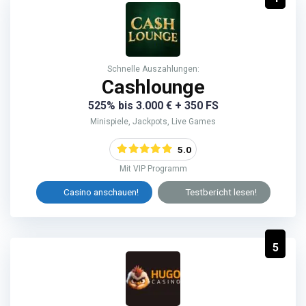
Schnelle Auszahlungen:
Cashlounge
525% bis 3.000 € + 350 FS
Minispiele, Jackpots, Live Games
5.0
Mit VIP Programm
Casino anschauen!
Testbericht lesen!
5