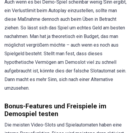
Auch wenn es bei Demo-Spiel scheinbar wenig Sinn ergibt,
ein Verlustlimit beim Autoplay einzustellen, sollte man
diese Maßnahme dennoch auch beim Üben in Betracht
ziehen. So lässt sich das Spiel um echtes Geld am besten
nachahmen. Man hat ja theoretisch ein Budget, das man
möglichst vergrößern möchte – auch wenn es noch aus
Spielgeld besteht. Stellt man fest, dass dieses
hypothetische Vermögen am Demoslot viel zu schnell
aufgebraucht ist, könnte dies der falsche Slotautomat sein.
Dann macht es mehr Sinn, sich nach einer Alternative
umzusehen.
Bonus-Features und Freispiele im
Demospiel testen
Die meisten Video-Slots und Spielautomaten haben eine