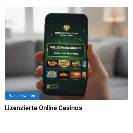
Wissenswertes
Lizenzierte Online Casinos