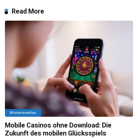
Read More
Wissenswertes
Mobile Casinos ohne Download: Die
Zukunft des mobilen Glücksspiels