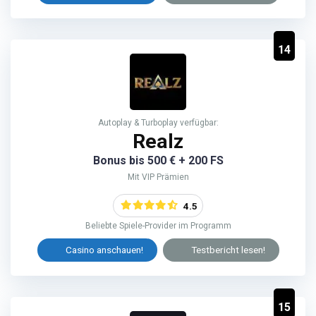
14
Autoplay & Turboplay verfügbar:
Realz
Bonus bis 500 € + 200 FS
Mit VIP Prämien
4.5
Beliebte Spiele-Provider im Programm
Casino anschauen!
Testbericht lesen!
15