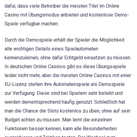
dafür, dass viele Betreiber die meisten Titel im Online
Casino mit Übungsmodus anbieten und kostenlose Demo-
Spiele verfügbar machen.
Durch die Demospiele erhält der Spieler die Möglichkeit
alle wichtigen Details eines Spielautomaten
kennenzulernen, ohne dafür Echtgeld einsetzen zu müssen.
In deutschen Online Casinos gibt es diese Übungsspiele
leider nicht mehr, aber die meisten Online Casinos mit einer
EU-Lizenz stellen ihre Automatenspiele als Demospiele
zur Verfügung. Diese sind bei Spielern sehr beliebt und
werden dementsprechend häufig genutzt. Schließlich hat
man die Chance die Slots kostenlos zu üben, ohne auf sein
Budget achten zu müssen. Man lernt die einzelnen
Funktionen besser kennen, kann alle Besonderheiten