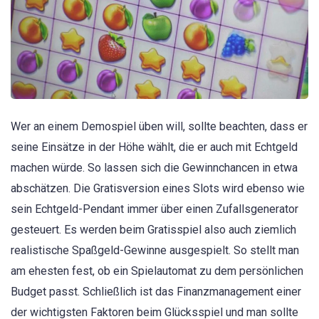
Wer an einem Demospiel üben will, sollte beachten, dass er
seine Einsätze in der Höhe wählt, die er auch mit Echtgeld
machen würde. So lassen sich die Gewinnchancen in etwa
abschätzen. Die Gratisversion eines Slots wird ebenso wie
sein Echtgeld-Pendant immer über einen Zufallsgenerator
gesteuert. Es werden beim Gratisspiel also auch ziemlich
realistische Spaßgeld-Gewinne ausgespielt. So stellt man
am ehesten fest, ob ein Spielautomat zu dem persönlichen
Budget passt. Schließlich ist das Finanzmanagement einer
der wichtigsten Faktoren beim Glücksspiel und man sollte