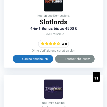
Kostenlose Demospiele:
Slotlords
4-in-1 Bonus bis zu 4500 €
+ 250 Freispiele
4.8
Ohne Verifizierung sofort spielen
Casino anschauen!
Testbericht lesen!
11
No Limits Casino: