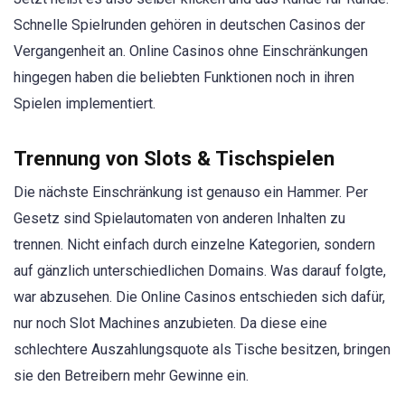
Schnelle Spielrunden gehören in deutschen Casinos der
Vergangenheit an. Online Casinos ohne Einschränkungen
hingegen haben die beliebten Funktionen noch in ihren
Spielen implementiert.
Trennung von Slots & Tischspielen
Die nächste Einschränkung ist genauso ein Hammer. Per
Gesetz sind Spielautomaten von anderen Inhalten zu
trennen. Nicht einfach durch einzelne Kategorien, sondern
auf gänzlich unterschiedlichen Domains. Was darauf folgte,
war abzusehen. Die Online Casinos entschieden sich dafür,
nur noch Slot Machines anzubieten. Da diese eine
schlechtere Auszahlungsquote als Tische besitzen, bringen
sie den Betreibern mehr Gewinne ein.