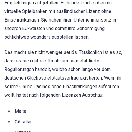
Empfehlungen aufgefallen. Es handelt sich dabei um
virtuelle Spielbanken mit ausländischer Lizenz ohne
Einschränkungen. Sie haben ihren Unternehmenssitz in
anderen EU-Staaten und somit ihre Genehmigung
schlichtweg woanders ausstellen lassen.
Das macht sie nicht weniger seriös. Tatsächlich ist es so,
dass es sich dabei oftmals um sehr etablierte
Regulierungen handelt, welche schon lange vor dem
deutschen Glücksspielstaatsvertrag existierten. Wenn ihr
solche Online Casinos ohne Einschränkungen aufspüren
wollt, haltet nach folgenden Lizenzen Ausschau:
Malta
Gibraltar