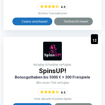
4.5
Sichere Transaktionen
Casino anschauen!
Testbericht lesen!
12
Autoplay & Fastplay verfügbar:
SpinsUP!
Bonusguthaben bis 5000 € + 300 Freispiele
Alle neuen Titel verfügbar
4.5
Viele aktuelle Roulette-Spiele