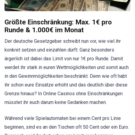
Größte Einschränkung: Max. 1€ pro
Runde & 1.000€ im Monat
Der deutsche Gesetzgeber schreibt nun vor, wie viel ihr
konkret setzen und einzahlen dürft. Ganz besonders
ärgerlich ist dabei das Limit von nur 1€ pro Runde. Damit
werdet ihr stark in euren Wettmöglichkeiten und somit auch
in den Gewinnmöglichkeiten beschränkt. Denn wie oft habt
ihr schon eure Einsätze erhöht und das deutlich über diese
Grenze hinaus? In Online Casinos ohne Einschränkungen
müsstet ihr euch darum keine Gedanken machen.
Während viele Spielautomaten bei einem Cent pro Linie
beginnen, sind es an den Tischen oft 50 Cent oder ein Euro.