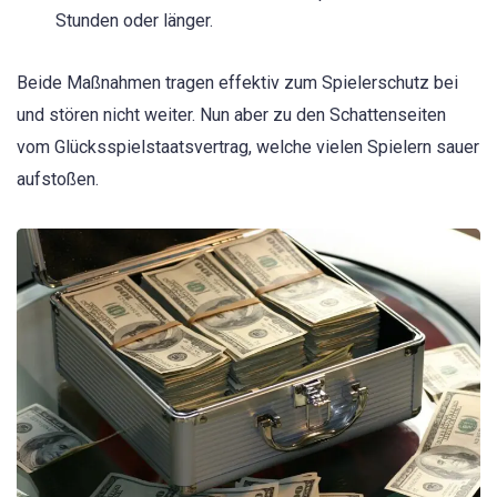
Stunden oder länger.
Beide Maßnahmen tragen effektiv zum Spielerschutz bei
und stören nicht weiter. Nun aber zu den Schattenseiten
vom Glücksspielstaatsvertrag, welche vielen Spielern sauer
aufstoßen.