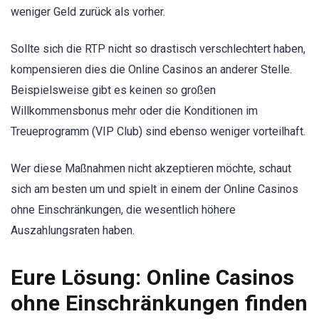
weniger Geld zurück als vorher.
Sollte sich die RTP nicht so drastisch verschlechtert haben,
kompensieren dies die Online Casinos an anderer Stelle.
Beispielsweise gibt es keinen so großen
Willkommensbonus mehr oder die Konditionen im
Treueprogramm (VIP Club) sind ebenso weniger vorteilhaft.
Wer diese Maßnahmen nicht akzeptieren möchte, schaut
sich am besten um und spielt in einem der Online Casinos
ohne Einschränkungen, die wesentlich höhere
Auszahlungsraten haben.
Eure Lösung: Online Casinos
ohne Einschränkungen finden