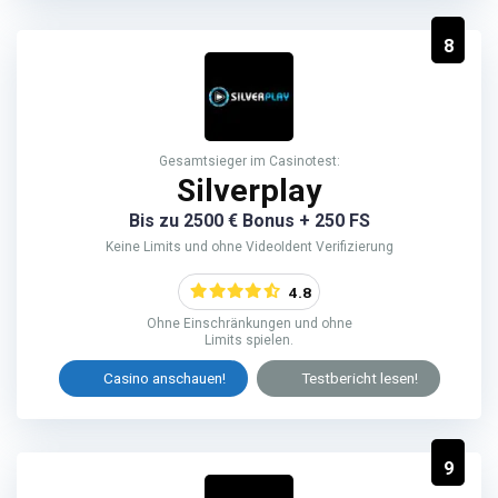
8
Gesamtsieger im Casinotest:
Silverplay
Bis zu 2500 € Bonus + 250 FS
Keine Limits und ohne VideoIdent Verifizierung
4.8
Ohne Einschränkungen und ohne
Limits spielen.
Casino anschauen!
Testbericht lesen!
9