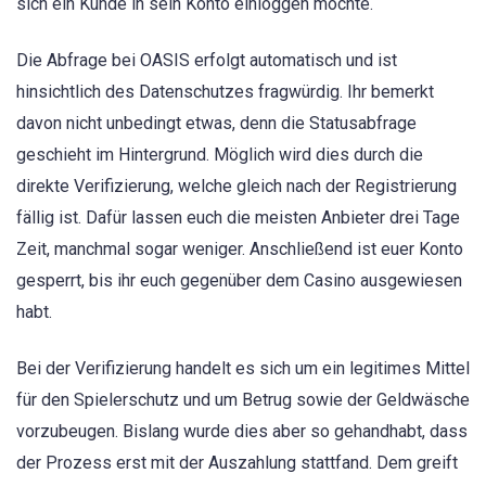
sich ein Kunde in sein Konto einloggen möchte.
Die Abfrage bei OASIS erfolgt automatisch und ist
hinsichtlich des Datenschutzes fragwürdig. Ihr bemerkt
davon nicht unbedingt etwas, denn die Statusabfrage
geschieht im Hintergrund. Möglich wird dies durch die
direkte Verifizierung, welche gleich nach der Registrierung
fällig ist. Dafür lassen euch die meisten Anbieter drei Tage
Zeit, manchmal sogar weniger. Anschließend ist euer Konto
gesperrt, bis ihr euch gegenüber dem Casino ausgewiesen
habt.
Bei der Verifizierung handelt es sich um ein legitimes Mittel
für den Spielerschutz und um Betrug sowie der Geldwäsche
vorzubeugen. Bislang wurde dies aber so gehandhabt, dass
der Prozess erst mit der Auszahlung stattfand. Dem greift