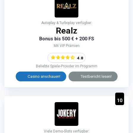
Autoplay & Turboplay verfügbar:
Realz
Bonus bis 500 € + 200 FS
Mit VIP Prämien
4.8
Beliebte Spiele-Provider im Programm
Casino anschauen!
Testbericht lesen!
10
Viele Demo-Slots verfügbar: