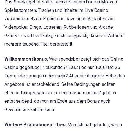
Das Spielangebot sollte sich aus einem bunten Mix von
Spielautomaten, Tischen und Inhalte im Live Casino
zusammensetzen. Ergänzend dazu noch Varianten von
Videopoker, Bingo, Lotterien, Rubbellosen und Arcade
Games. Es ist heutzutage nicht untypisch, dass ein Anbieter
mehrere tausend Titel bereitstellt.
Willkommensbonus
: Wie spendabel zeigt sich das Online
Casino gegenüber Neukunden? Lässt es nur 100€ und 25
Freispiele springen oder mehr? Aber nicht nur die Höhe des
Angebots ist entscheidend. Seine Bedingungen sollten
ebenso fair gestaltet sein, denn diese sind maßgeblich
entscheidend, ob man am Ende aus dem Bonus auch
Gewinne auszahlen kann.
Weitere Promotionen
: Etwas Vorsicht ist geboten, wenn