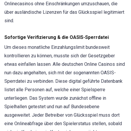
Onlinecasinos ohne Einschränkungen umzuschauen, die
über ausländische Lizenzen für das Glücksspiel legitimiert
sind.
Sofortige Verifizierung & die OASIS-Sperrdatei
Um dieses monatliche Einzahlungslimit bundesweit
kontrollieren zu können, musste sich der Gesetzgeber
etwas einfallen lassen. Alle deutschen Online Casinos sind
nun dazu angehalten, sich mit der sogenannten OASIS-
Sperrdatei zu verbinden. Diese digital geführte Datenbank
listet alle Personen auf, welche einer Spielsperre
unterliegen. Das System wurde zunächst offline in
Spielhallen getestet und nun auf Bundesebene
ausgeweitet. Jeder Betreiber von Glücksspiel muss dort
eine Onlineabfrage über den Spielerstatus stellen, sobald