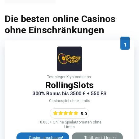
Die besten online Casinos
ohne Einschränkungen
1
Testsieger Kryptocasinos:
RollingSlots
300% Bonus bis 3500 € + 550 FS
Casinospiel ohne Limits
5.0
10.000+ Online Spielautomaten ohne
Limits
Casino anschauen!
Testbericht lesen!