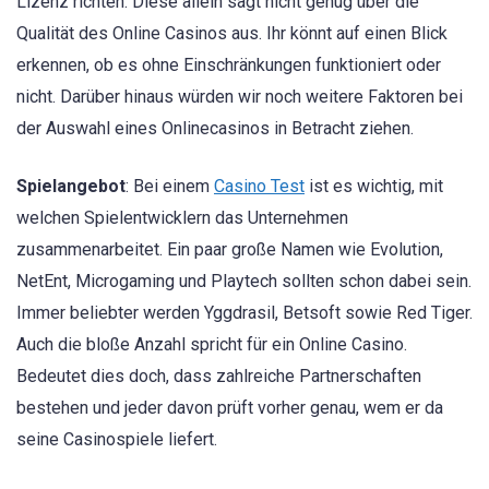
Lizenz richten. Diese allein sagt nicht genug über die
Qualität des Online Casinos aus. Ihr könnt auf einen Blick
erkennen, ob es ohne Einschränkungen funktioniert oder
nicht. Darüber hinaus würden wir noch weitere Faktoren bei
der Auswahl eines Onlinecasinos in Betracht ziehen.
Spielangebot
: Bei einem
Casino Test
ist es wichtig, mit
welchen Spielentwicklern das Unternehmen
zusammenarbeitet. Ein paar große Namen wie Evolution,
NetEnt, Microgaming und Playtech sollten schon dabei sein.
Immer beliebter werden Yggdrasil, Betsoft sowie Red Tiger.
Auch die bloße Anzahl spricht für ein Online Casino.
Bedeutet dies doch, dass zahlreiche Partnerschaften
bestehen und jeder davon prüft vorher genau, wem er da
seine Casinospiele liefert.