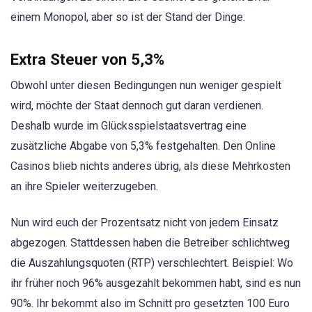
einem Monopol, aber so ist der Stand der Dinge.
Extra Steuer von 5,3%
Obwohl unter diesen Bedingungen nun weniger gespielt
wird, möchte der Staat dennoch gut daran verdienen.
Deshalb wurde im Glücksspielstaatsvertrag eine
zusätzliche Abgabe von 5,3% festgehalten. Den Online
Casinos blieb nichts anderes übrig, als diese Mehrkosten
an ihre Spieler weiterzugeben.
Nun wird euch der Prozentsatz nicht von jedem Einsatz
abgezogen. Stattdessen haben die Betreiber schlichtweg
die Auszahlungsquoten (RTP) verschlechtert. Beispiel: Wo
ihr früher noch 96% ausgezahlt bekommen habt, sind es nun
90%. Ihr bekommt also im Schnitt pro gesetzten 100 Euro